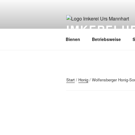
Zum
Inhalt
springen
IMKEREI 
Bienen
Betriebsweise
S
Start
/
Honig
/ Wolfensberger Honig-So