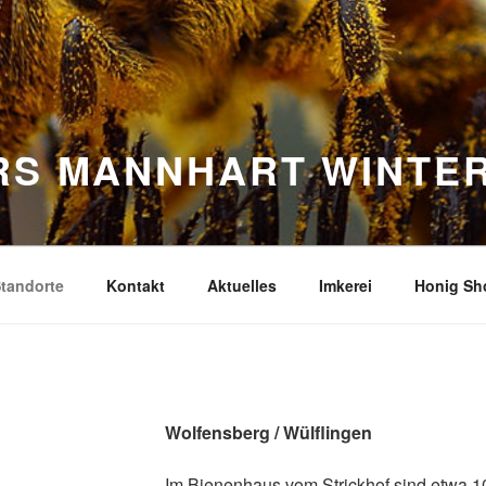
URS MANNHART WINTE
tandorte
Kontakt
Aktuelles
Imkerei
Honig Sh
Wolfensberg / Wülflingen
Im Bienenhaus vom Strickhof sind etwa 10