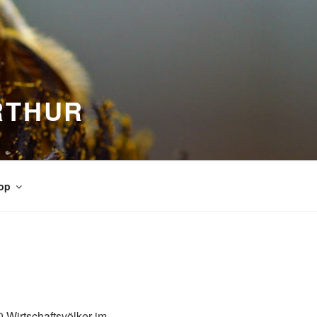
RTHUR
op
 Wirtschaftsvölker im